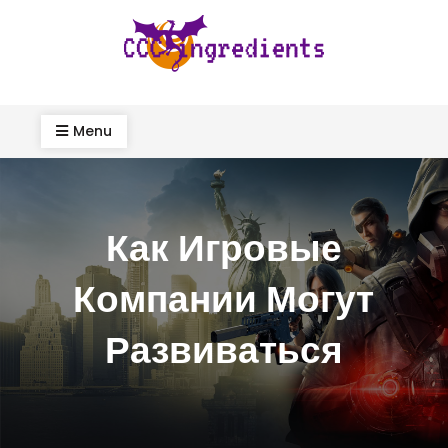
Skip
to
content
ccc-ingredients.com
Menu
Как Игровые
Компании Могут
Развиваться