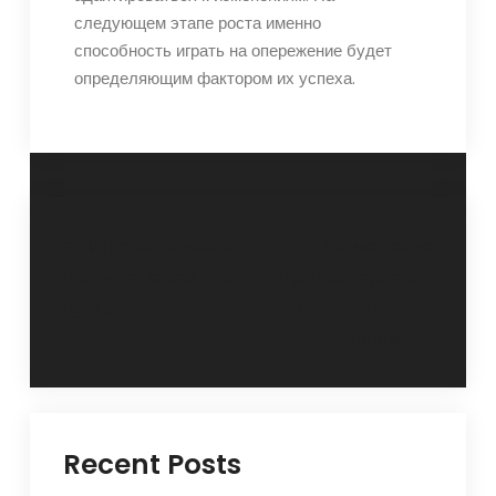
следующем этапе роста именно
способность играть на опережение будет
определяющим фактором их успеха.
Post
Игровая комната
Размещение
в офисе: зачем она
игровых серверов:
navigation
нужна?
достижение низкой
задержки
Recent Posts