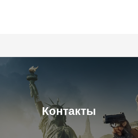
ents.com
Контакты