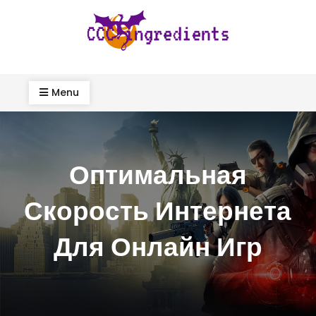
Skip
to
content
ccc-ingredients.com
Menu
Оптимальная
Скорость Интернета
Для Онлайн Игр