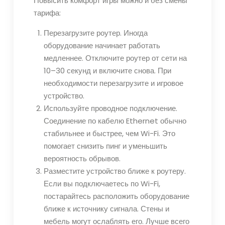
Повысить комфорт игры можно и без смены
тарифа:
Перезагрузите роутер. Иногда
оборудование начинает работать
медленнее. Отключите роутер от сети на
10–30 секунд и включите снова. При
необходимости перезагрузите и игровое
устройство.
Используйте проводное подключение.
Соединение по кабелю Ethernet обычно
стабильнее и быстрее, чем Wi-Fi. Это
помогает снизить пинг и уменьшить
вероятность обрывов.
Разместите устройство ближе к роутеру.
Если вы подключаетесь по Wi-Fi,
постарайтесь расположить оборудование
ближе к источнику сигнала. Стены и
мебель могут ослаблять его. Лучше всего