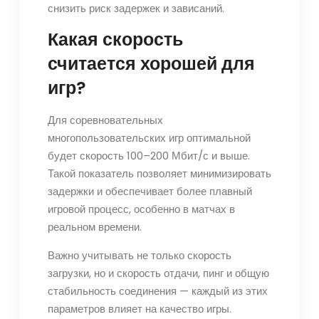
снизить риск задержек и зависаний.
Какая скорость
считается хорошей для
игр?
Для соревновательных
многопользовательских игр оптимальной
будет скорость 100–200 Мбит/с и выше.
Такой показатель позволяет минимизировать
задержки и обеспечивает более плавный
игровой процесс, особенно в матчах в
реальном времени.
Важно учитывать не только скорость
загрузки, но и скорость отдачи, пинг и общую
стабильность соединения — каждый из этих
параметров влияет на качество игры.