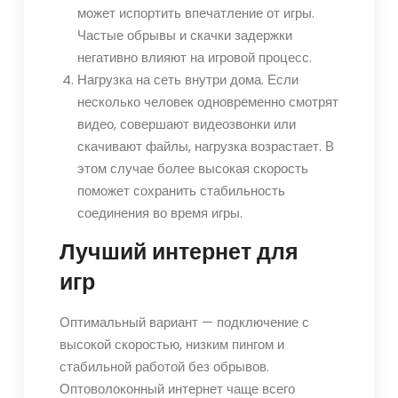
может испортить впечатление от игры.
Частые обрывы и скачки задержки
негативно влияют на игровой процесс.
Нагрузка на сеть внутри дома. Если
несколько человек одновременно смотрят
видео, совершают видеозвонки или
скачивают файлы, нагрузка возрастает. В
этом случае более высокая скорость
поможет сохранить стабильность
соединения во время игры.
Лучший интернет для
игр
Оптимальный вариант — подключение с
высокой скоростью, низким пингом и
стабильной работой без обрывов.
Оптоволоконный интернет чаще всего