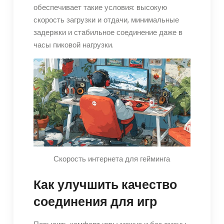
обеспечивает такие условия: высокую
скорость загрузки и отдачи, минимальные
задержки и стабильное соединение даже в
часы пиковой нагрузки.
Скорость интернета для гейминга
Как улучшить качество
соединения для игр