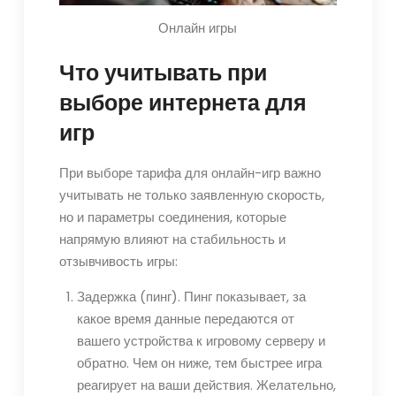
Онлайн игры
Что учитывать при
выборе интернета для
игр
При выборе тарифа для онлайн-игр важно
учитывать не только заявленную скорость,
но и параметры соединения, которые
напрямую влияют на стабильность и
отзывчивость игры:
Задержка (пинг). Пинг показывает, за
какое время данные передаются от
вашего устройства к игровому серверу и
обратно. Чем он ниже, тем быстрее игра
реагирует на ваши действия. Желательно,