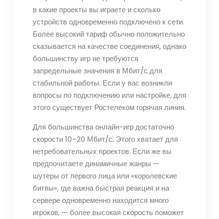
в какие проекты вы играете и сколько
устройств одновременно подключено к сети.
Более высокий тариф обычно положительно
сказывается на качестве соединения, однако
большинству игр не требуются
запредельные значения в Мбит/с для
стабильной работы. Если у вас возникли
вопросы по подключению или настройке, для
этого существует Ростелеком горячая линия.
Для большинства онлайн-игр достаточно
скорости 10–20 Мбит/с. Этого хватает для
нетребовательных проектов. Если же вы
предпочитаете динамичные жанры —
шутеры от первого лица или «королевские
битвы», где важна быстрая реакция и на
сервере одновременно находится много
игроков, — более высокая скорость поможет